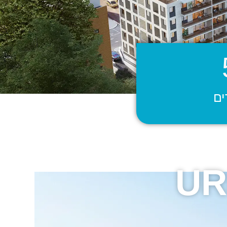
ים
UR