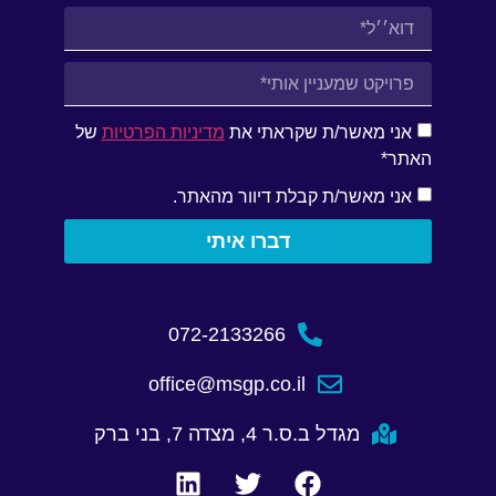
אני מאשר/ת שקראתי את
מדיניות הפרטיות
של
האתר*
אני מאשר/ת קבלת דיוור מהאתר.
דברו איתי
072-2133266
office@msgp.co.il
מגדל ב.ס.ר 4, מצדה 7, בני ברק